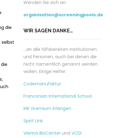
Wenden Sie sich an:
e
organisation@screeningpools.de
ng die
WIR SAGEN DANKE…
 selbst
…an alle hilfsbereiten Institutionen
und Personen, auch bei denen die
nicht namentlich genannt werden
 die
wollen. Einige Helfer:
e,
Codemanufaktur
auch
Franconian International School
IHK Gremium Erlangen
Spirit Link
Vienna BioCenter
und
VCDI