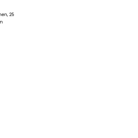
nen, 25
in