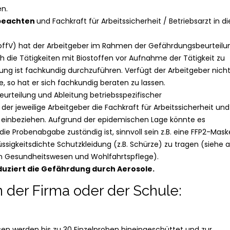
en.
 beachten
und Fachkraft für Arbeitssicherheit / Betriebsarzt in di
offV) hat der Arbeitgeber im Rahmen der Gefährdungsbeurteilu
 die Tätigkeiten mit Biostoffen vor Aufnahme der Tätigkeit zu
ung ist fachkundig durchzuführen. Verfügt der Arbeitgeber nicht
 so hat er sich fachkundig beraten zu lassen.
eurteilung und Ableitung betriebsspezifischer
r jeweilige Arbeitgeber die Fachkraft für Arbeitssicherheit und
zt einbeziehen. Aufgrund der epidemischen Lage könnte es
 die Probenabgabe zuständig ist, sinnvoll sein z.B. eine FFP2-Mask
ssigkeitsdichte Schutzkleidung (z.B. Schürze) zu tragen (siehe 
 in Gesundheitswesen und Wohlfahrtspflege).
duziert die Gefährdung durch Aerosole.
 der Firma oder der Schule:
esen werden bis zu 30 Einzelproben hineingeschüttet und zur