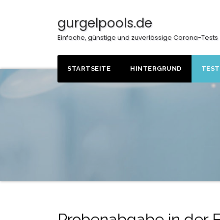
Skip
to
gurgelpools.de
content
Einfache, günstige und zuverlässige Corona-Tests
STARTSEITE
HINTERGRUND
TEST
Probenabgabe in der F